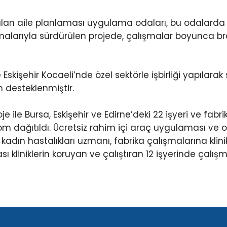
urulan aile planlaması uygulama odaları, bu odalarda 
alarıyla sürdürülen projede, çalışmalar boyunca br
 Eskişehir Kocaeli’nde özel sektörle işbirliği yapılarak
n desteklenmiştir.
le Bursa, Eskişehir ve Edirne’deki 22 işyeri ve fabrik
m dağıtıldı. Ücretsiz rahim içi araç uygulaması ve or
ın hastalıkları uzmanı, fabrika çalışmalarına klini
liniklerin koruyan ve çalıştıran 12 işyerinde çalış