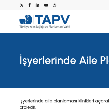
Skip
x-
facebook
linkedin
youtube
instagram
to
main
twitter
content
İşyerlerinde Aile 
İşyerlerinde aile planlaması klinikleri açara
projedir.