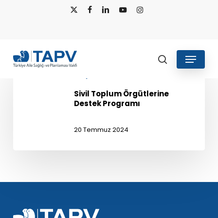
Skip
x-
facebook
linkedin
youtube
instagram
to
twitter
main
content
Menu
search
Sivil
Projeler
Toplum
Örgütlerine
Sivil Toplum Örgütlerine
Destek
Destek Programı
Programı
20 Temmuz 2024