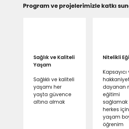
Temizlik ve Beslenme
Temizlik – Beslenme
Program ve projelerimizle katkı 
Kadın Sağlığı Sorunları
Güvenli Annelik
Çocukluk ve Ergenlikte Cinsel Eğiti
Üreme Sağlığını Koruyucu Davranış
Menopoz
İletişim
Toplumsal Cinsiyet Eşitliği Perspe
Cinsellik I – II
Özel Alan ve Sınırlar
Haklar
Çocuklar ve Ergenler
Genel Sağlığı Koruyucu Davranışla
Sağlık ve Kaliteli
Nitelikli E
Yaşam
Kapsayıcı 
Sağlıklı ve kaliteli
hakkaniye
yaşamı her
dayanan ni
yaşta güvence
eğitimi
altına almak
sağlamak
herkes için
yaşam bo
öğrenim