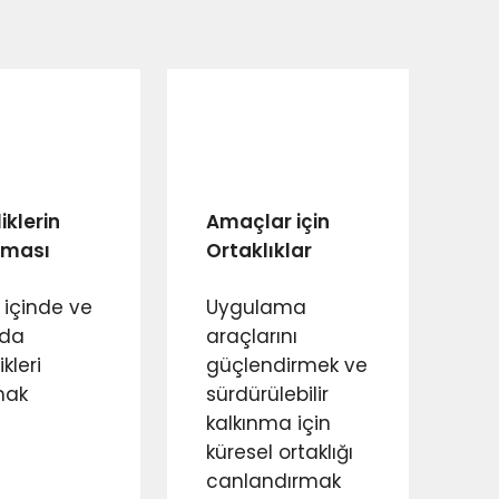
liklerin
Amaçlar için
lması
Ortaklıklar
r içinde ve
Uygulama
nda
araçlarını
ikleri
güçlendirmek ve
mak
sürdürülebilir
kalkınma için
küresel ortaklığı
canlandırmak