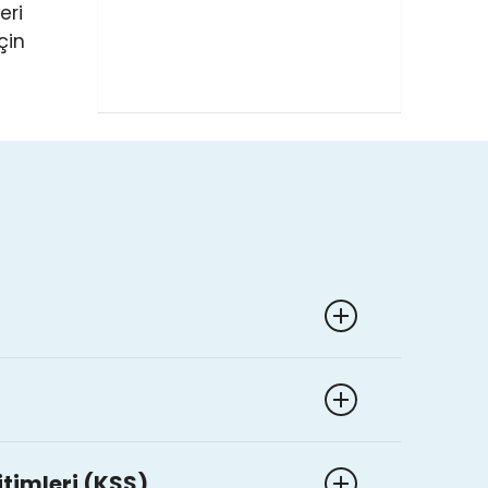
eri
çin
itimleri (KSS)