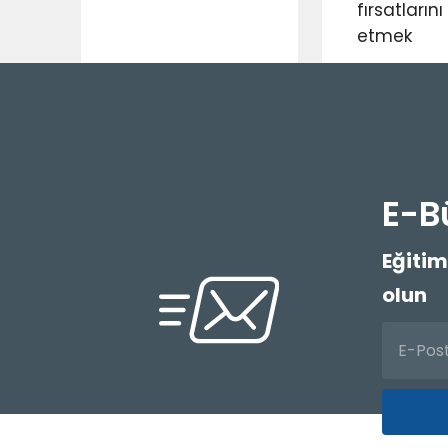
fırsatlarını
etmek
E-B
Eğitim
olun