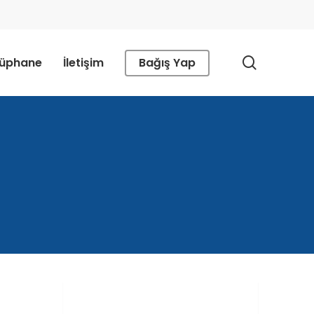
search
tüphane
İletişim
Bağış Yap