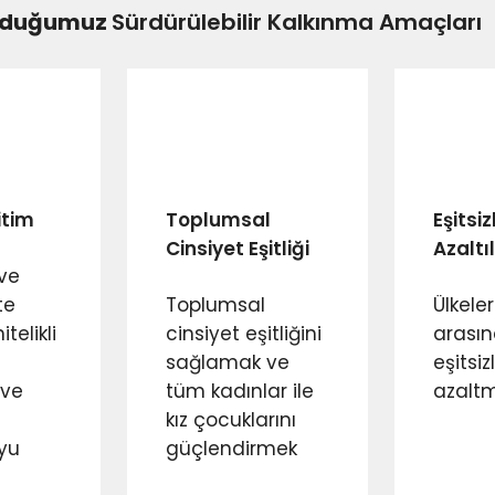
sunduğumuz
Sürdürülebilir Kalkınma Amaçları
m
lar
ktifiyle Geleceği Kurgulamak
r
ğitim
Toplumsal
Eşitsiz
Cinsiyet Eşitliği
Azaltı
ve
te
Toplumsal
Ülkele
telikli
cinsiyet eşitliğini
arası
sağlamak ve
eşitsizl
 ve
tüm kadınlar ile
azalt
kız çocuklarını
yu
güçlendirmek