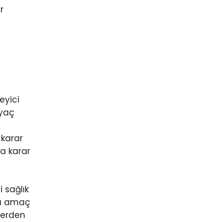
r
eyici
iyaç
 karar
da karar
 sağlık
 Bu amaç
lerden