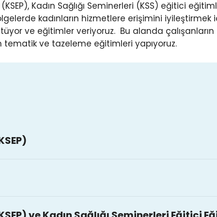
(KSEP), Kadın Sağlığı Seminerleri (KSS) eğitici eğitiml
gelerde kadınların hizmetlere erişimini iyileştirmek i
tüyor ve eğitimler veriyoruz. Bu alanda çalışanların
in tematik ve tazeleme eğitimleri yapıyoruz.
(KSEP)
kadınların ve ailelerinin yaşam ortamlarını
anışlarının geliştirilmesini ve sağlık
alep bilincinin artırılması amacıyla
ir araya gelerek koruyucu sağlık yaklaşımında
nların bedenlerini tanımalarını, temizlik ve
SEP) ve Kadın Sağlığı Seminerleri Eğitici Eğ
rını, doğru bildikleri yanlış bilgilerini
eliştirmelerini, doğurganlık sürecini