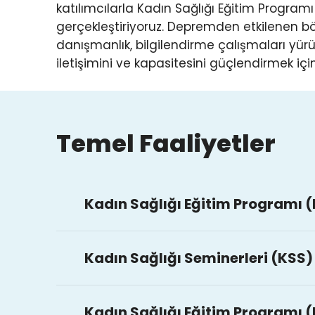
katılımcılarla Kadın Sağlığı Eğitim Programı 
gerçekleştiriyoruz. Depremden etkilenen böl
danışmanlık, bilgilendirme çalışmaları yürü
iletişimini ve kapasitesini güçlendirmek iç
Temel Faaliyetler
Kadın Sağlığı Eğitim Programı 
Kadın Sağlığı Eğitim Programı (KSEP), 
Kadın Sağlığı Seminerleri (KSS)
iyileştirecek temel koruyucu sağlık davr
kurumlarından koruyucu sağlık hizmet t
Kadın sağlığı seminerleri kadınların b
uygulanmaktadır. Programa katılan kadı
Kadın Sağlığı Eğitim Programı (K
temel üreme sağlığı konularını konuşmala
beslenme konularında bilgi ve beceri g