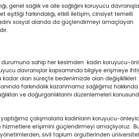
ı, genel sağlık ve aile sağlığını koruyucu davranışla
itliği farkındalığı, etkili iletişim, cinsiyet temelli
la kadını sosyal alanda da güçlendirmeyi amaçlayan
ır.
im durumuna sahip her kesimden kadın koruyucu-önl
oruyucu davranışlar kapsamında bilgiye erişmeye iht
dar olan süreçte bedenimizde olan değişiklikleri
lanında farkındalık kazanmamız sağlığımız hakkında
ağlıkları ve doğurganlıklarını düzenlemeleri konusun
ptığımız çalışmalarla kadınların koruyucu-önleyici
 ve hizmetlere erişimini güçlendirmeyi amaçlıyoruz.
önetimlerden, sivil toplum örgütlerinden üniversite