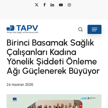
Skip
x-
facebook
linkedin
youtube
instagram
to
twitter
main
content
Menu
Haberler
search
Birinci Basamak Sağlık
Çalışanları Kadına
Yönelik Şiddeti Önleme
Ağı Güçlenerek Büyüyor
24 Haziran 2026