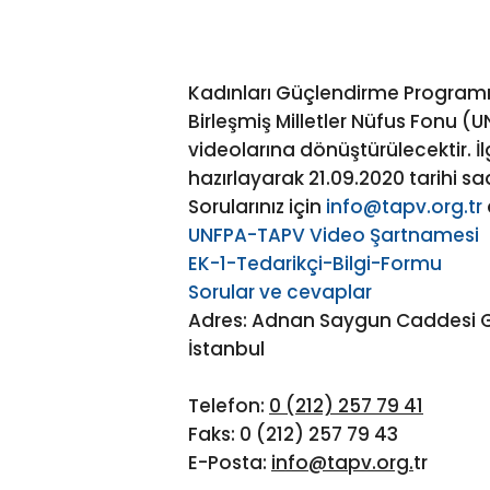
Kadınları Güçlendirme Programı
Birleşmiş Milletler Nüfus Fonu (
videolarına dönüştürülecektir. İl
hazırlayarak 21.09.2020 tarihi s
Sorularınız için
info@tapv.org.tr
UNFPA-TAPV Video Şartnamesi
EK-1-Tedarikçi-Bilgi-Formu
Sorular ve cevaplar
Adres: Adnan Saygun Caddesi Güze
İstanbul
Telefon:
0 (212) 257 79 41
Faks: 0 (212) 257 79 43
E-Posta:
info@tapv.org
.
tr