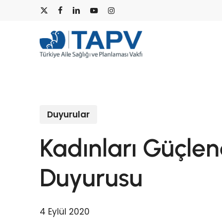
Skip
x-
facebook
linkedin
youtube
instagram
to
main
twitter
content
Duyurular
Kadınları Güçle
Duyurusu
4 Eylül 2020