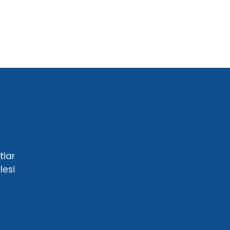
lar
lesi