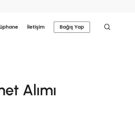
search
tüphane
İletişim
Bağış Yap
met Alımı