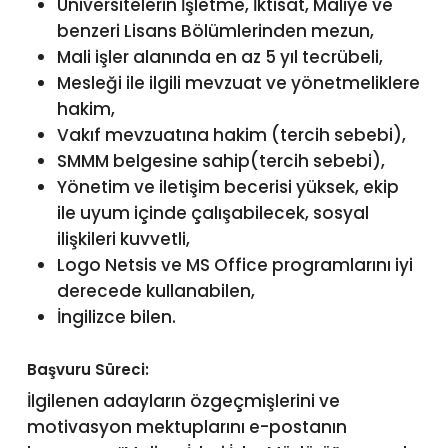
Üniversitelerin İşletme, İktisat, Maliye ve
benzeri Lisans Bölümlerinden mezun,
Mali işler alanında en az 5 yıl tecrübeli,
Mesleği ile ilgili mevzuat ve yönetmeliklere
hakim,
Vakıf mevzuatına hakim (tercih sebebi),
SMMM belgesine sahip(tercih sebebi),
Yönetim ve iletişim becerisi yüksek, ekip
ile uyum içinde çalışabilecek, sosyal
ilişkileri kuvvetli,
Logo Netsis ve MS Office programlarını iyi
derecede kullanabilen,
İngilizce bilen.
Başvuru Süreci:
İlgilenen adayların özgeçmişlerini ve
motivasyon mektuplarını e-postanın