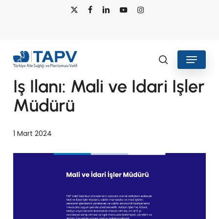
Skip
x-
facebook
linkedin
youtube
instagram
to
twitter
main
content
Menu
Duyurular
search
İş İlanı: Mali ve İdari İşler
Müdürü
1 Mart 2024