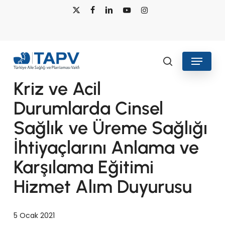
Skip
x-
facebook
linkedin
youtube
instagram
to
twitter
main
content
Menu
Duyurular
search
Kriz ve Acil
Durumlarda Cinsel
Sağlık ve Üreme Sağlığı
İhtiyaçlarını Anlama ve
Karşılama Eğitimi
Hizmet Alım Duyurusu
5 Ocak 2021