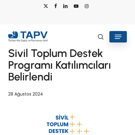
Skip
x-
facebook
linkedin
youtube
instagram
to
twitter
main
content
Menu
Duyurular
search
Sivil Toplum Destek
Programı Katılımcıları
Belirlendi
28 Ağustos 2024