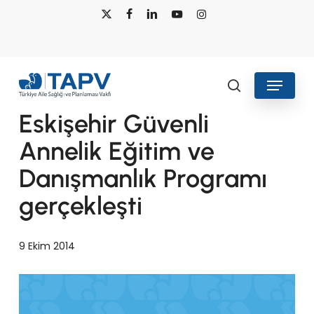
Skip
x-
facebook
linkedin
youtube
instagram
to
twitter
main
content
Menu
Haberler
search
Eskişehir Güvenli
Annelik Eğitim ve
Danışmanlık Programı
gerçekleşti
9 Ekim 2014