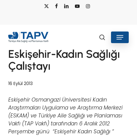
Skip
x-
facebook
linkedin
youtube
instagram
to
twitter
main
content
Menu
Haberler
Medya
search
Eskişehir-Kadın Sağlığı
Çalıştayı
16 Eylül 2013
Eskişehir Osmangazi Üniversitesi Kadın
Araştırmaları Uygulama ve Araştırma Merkezi
(ESKAM) ve Türkiye Aile Sağlığı ve Planlaması
Vakfı (TAP Vakfı) tarafından 6 Aralık 2012
Perşembe günü “Eskişehir Kadın Sağlığı ”