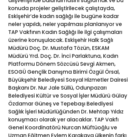
alışverişinde bulunulmasını sağlamak ve bu
konuda projeler geliştirilecek çalıştayda,
Eskişehir’de kadın sağlığı ile bugüne kadar
neler yapıldı, neler yapılması planlanıyor ve
TAP Vakfının Kadın Sağlığı ile ilgi çalışmaları
üzerine konuşulacak. Eskişehir Halk Sağlı
Müdürü Doç. Dr. Mustafa Tözün, ESKAM
Müdürü Yrd. Doç. Dr. İnci Parlaktuna, Kadın
Platformu Dönem Sözcüsü Sevgi Akmen,
ESOGÜ Gençlik Danışma Birimi Özgül Örsal,
Büyükşehir Belediyesi Sosyal Hizmetler Dairesi
Başkanı Dr. Nur Jale Süllü, Odunpazarı
Belediyesi Kültür ve Sosyal İşler Müdürü Gülay
Özdamar Güneş ve Tepebaşı Belediyesi
Sağlık İşleri Müdürlüğünden Dr. Mehtap Yıldız
konuşmacı olarak yer alacaklar. TAP Vakfı
Genel Koordinatörü Nurcan Müftüoğlu ve
Uzman Eğitmen Eylem Karakaya ülkenin farkı