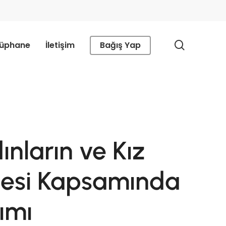
search
tüphane
İletişim
Bağış Yap
nların ve Kız
ojesi Kapsamında
lımı