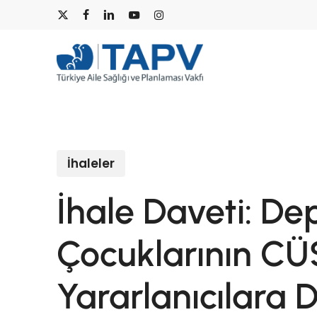
Skip
x-
facebook
linkedin
youtube
instagram
to
main
twitter
content
İhaleler
İhale Daveti: De
Çocuklarının CÜ
Yararlanıcılara D