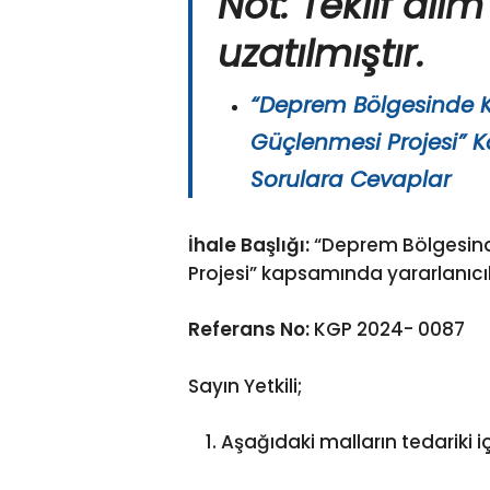
Not: Teklif alım
uzatılmıştır.
“Deprem Bölgesinde Ka
Güçlenmesi Projesi” Ka
Sorulara Cevaplar
İhale Başlığı:
“Deprem Bölgesinde
Projesi” kapsamında yararlanıcıla
Referans No:
KGP 2024- 0087
Sayın Yetkili;
Aşağıdaki malların tedariki içi