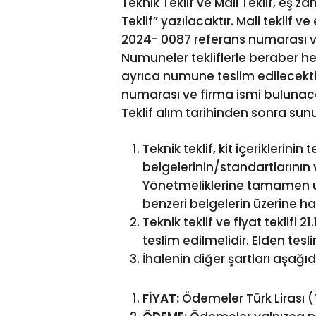
Teknik Teklif ve Mali Teklif, eş z
Teklif” yazılacaktır. Mali teklif 
2024- 0087 referans numarası ve 
Numuneler tekliflerle beraber her
ayrıca numune teslim edilecekt
numarası ve firma ismi bulunacak
Teklif alım tarihinden sonra sun
Teknik teklif, kit içeriklerinin
belgelerinin/standartlarının v
Yönetmeliklerine tamamen uyg
benzeri belgelerin üzerine han
Teknik teklif ve fiyat teklifi
teslim edilmelidir. Elden tesl
İhalenin diğer şartları aşağıda
FİYAT:
Ödemeler Türk Lirası (