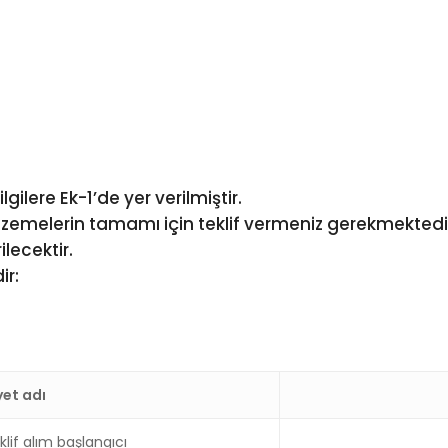
lgilere Ek-1’de yer verilmiştir.
emelerin tamamı için teklif vermeniz gerekmektedir
lecektir.
ir:
yet adı
klif alım başlangıcı