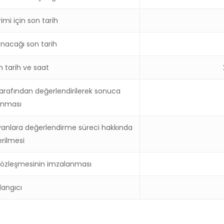
imi için son tarih
anacağı son tarih
n tarih ve saat
arafından değerlendirilerek sonuca
anması
anlara değerlendirme süreci hakkında
erilmesi
sözleşmesinin imzalanması
langıcı