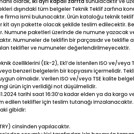
amanlı olarak,
iki ayrı kapalı zarfta
sunulacaktır ve üzer
ve ekleri dışındaki tüm belgeler Teknik Teklif zarfına ko
firma ismi bulunacaktır. Ürün kataloğu teknik teklif 
 kit ayrı pakette olacak şekilde teslim edilecektir. 
ir. Numune paketleri üzerinde de numune yazacak v
tır. Numuneler de teklifin bir parçasıdır ve teklifle 
ulan teklifler ve numuneler değerlendirilmeyecektir.
 teknik özelliklerini (Ek-2), Ek1’de istenilen ISO ve/veya 
eya benzeri belgelerin bir kopyasını içermelidir. Teklif
un olmalıdır. Verilen ISO ve/veya TSE kalite belgel
gi ürün için verildiği not düşülmelidir.
 21.11.2024 tarihi saat 16:30’a kadar elden ya da kargo 
im edilen teklifler için teslim tutanağı imzalanacaktır.
ki gibidir:
TRY) cinsinden yapılacaktır.