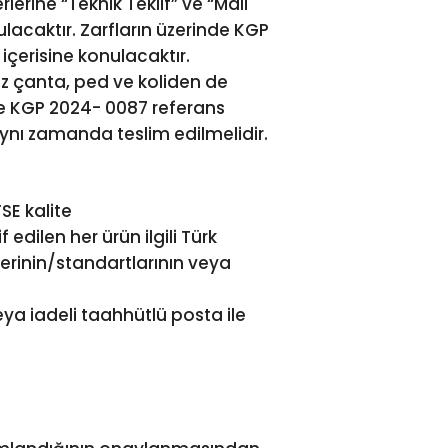
lerine “Teknik Teklif” ve “Mali
nulacaktır. Zarfların üzerinde KGP
içerisine konulacaktır.
Bez çanta, ped ve koliden de
e KGP 2024- 0087 referans
aynı zamanda teslim edilmelidir.
TSE kalite
 edilen her ürün ilgili Türk
erinin/standartlarının veya
veya iadeli taahhütlü posta ile