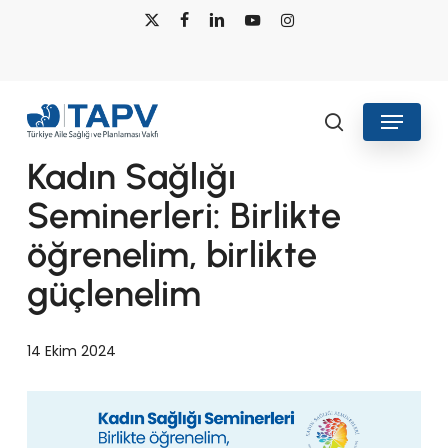
Skip
x-
facebook
linkedin
youtube
instagram
to
twitter
main
content
Menu
Haberler
search
Kadın Sağlığı
Seminerleri: Birlikte
öğrenelim, birlikte
güçlenelim
14 Ekim 2024