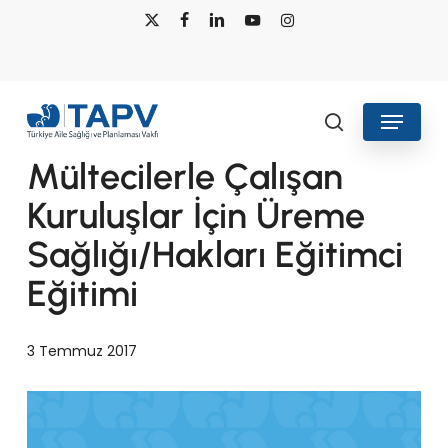
Skip
x-
facebook
linkedin
youtube
instagram
to
twitter
main
content
Menu
Haberler
search
Mültecilerle Çalışan
Kuruluşlar İçin Üreme
Sağlığı/Hakları Eğitimci
Eğitimi
3 Temmuz 2017