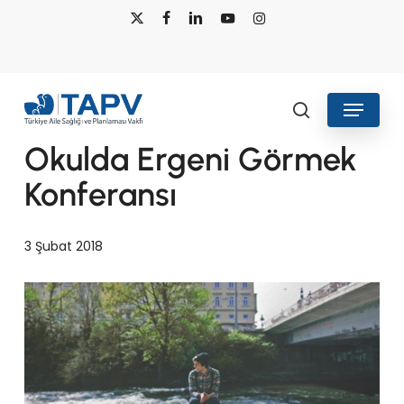
Skip
x-
facebook
linkedin
youtube
instagram
to
twitter
main
content
Menu
Haberler
search
Okulda Ergeni Görmek
Konferansı
3 Şubat 2018