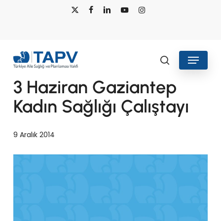
Skip
x-
facebook
linkedin
youtube
instagram
to
twitter
main
content
Menu
Projeler
search
3 Haziran Gaziantep
Kadın Sağlığı Çalıştayı
9 Aralık 2014