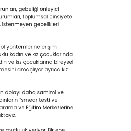
nları, gebeliği önleyici
oturumları, toplumsal cinsiyete
, istenmeyen gebelikleri
rol yöntemlerine erişim
klu kadın ve kız çocuklarında
ın ve kız çocuklarına bireysel
nmesini amaçlıyor ayrıca kız
dan dolayı daha samimi ve
dınların “smear testi ve
 Tarama ve Eğitim Merkezlerine
ktayız.
e mutluluk veriyor. Bir ebe