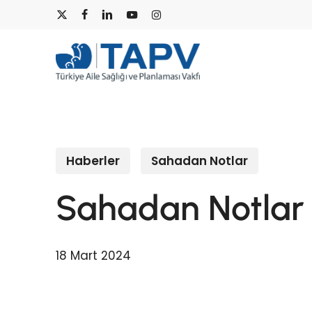
Skip
x-
facebook
linkedin
youtube
instagram
to
main
twitter
content
Haberler
Sahadan Notlar
Sahadan Notlar
18 Mart 2024