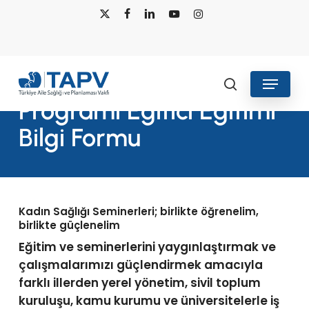
Skip
x-
facebook
linkedin
youtube
instagram
to
twitter
main
content
Menu
Kadın Sağlığı Seminer
search
Programı Eğitici Eğitimi
Bilgi Formu
Kadın Sağlığı Seminerleri; birlikte öğrenelim,
birlikte güçlenelim
Eğitim ve seminerlerini yaygınlaştırmak ve
çalışmalarımızı güçlendirmek amacıyla
farklı illerden yerel yönetim, sivil toplum
kuruluşu, kamu kurumu ve üniversitelerle iş