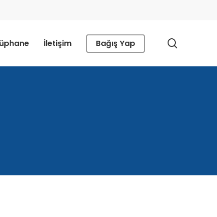
search
tüphane
İletişim
Bağış Yap