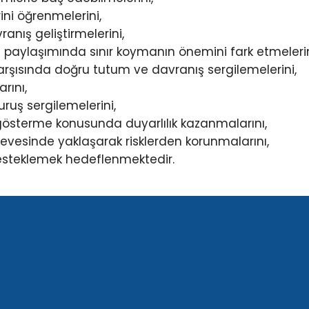
ini öğrenmelerini,
nış geliştirmelerini,
n paylaşımında sınır koymanın önemini fark etmelerin
karşısında doğru tutum ve davranış sergilemelerini,
rını,
duruş sergilemelerini,
gı gösterme konusunda duyarlılık kazanmalarını,
rçevesinde yaklaşarak risklerden korunmalarını,
desteklemek hedeflenmektedir.