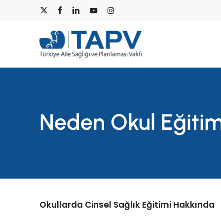
Skip
x-
facebook
linkedin
youtube
instagram
to
main
twitter
content
Neden Okul Eğitim
Okullarda Cinsel Sağlık Eğitimi Hakkında