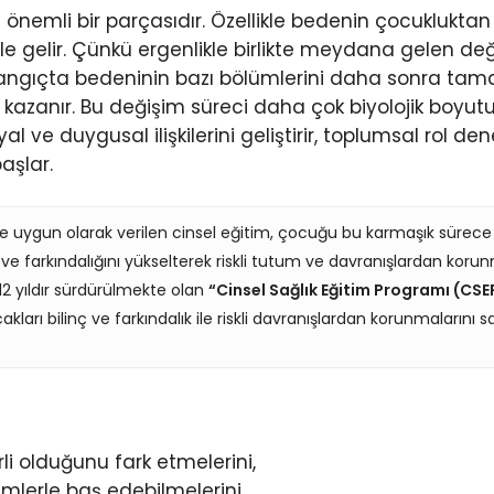
n önemli bir parçasıdır. Özellikle bedenin çocuklukt
le gelir. Çünkü ergenlikle birlikte meydana gelen de
aşlangıçta bedeninin bazı bölümlerini daha sonra ta
i kazanır. Bu değişim süreci daha çok biyolojik boyut
l ve duygusal ilişkilerini geliştirir, toplumsal rol dene
aşlar.
ine uygun olarak verilen cinsel eğitim, çocuğu bu karmaşık sürec
ini ve farkındalığını yükselterek riskli tutum ve davranışlardan k
12 yıldır sürdürülmekte olan
“Cinsel Sağlık Eğitim Programı (CSE
kları bilinç ve farkındalık ile riskli davranışlardan korunmaların
rli olduğunu fark etmelerini,
mlerle baş edebilmelerini,