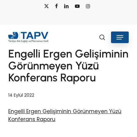
Skip
x-
facebook
linkedin
youtube
instagram
to
twitter
main
content
Menu
search
Engelli Ergen Gelişiminin
Görünmeyen Yüzü
Konferans Raporu
14 Eylül 2022
Engelli Ergen Gelişiminin Görünmeyen Yüzü
Konferans Raporu