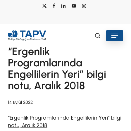
Skip
x-
facebook
linkedin
youtube
instagram
to
twitter
main
content
Menu
search
“Ergenlik
Programlarında
Engellilerin Yeri” bilgi
notu, Aralık 2018
14 Eylül 2022
“Ergenlik Programlarında Engellilerin Yeri” bilgi
notu, Aralık 2018