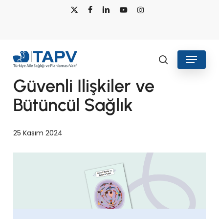
Skip
x-
facebook
linkedin
youtube
instagram
to
twitter
main
content
Menu
search
Güvenli İlişkiler ve
Bütüncül Sağlık
25 Kasım 2024