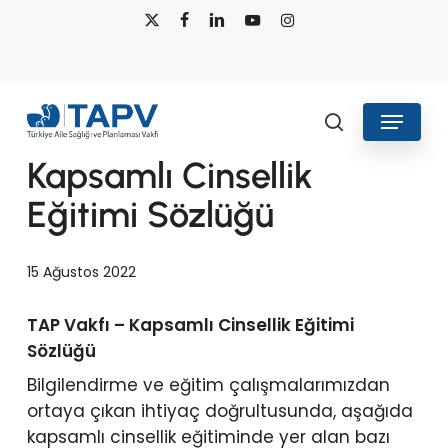
Skip
x-
facebook
linkedin
youtube
instagram
to
twitter
main
content
Menu
search
Kapsamlı Cinsellik
Eğitimi Sözlüğü
15 Ağustos 2022
TAP Vakfı – Kapsamlı Cinsellik Eğitimi
Sözlüğü
Bilgilendirme ve eğitim çalışmalarımızdan
ortaya çıkan ihtiyaç doğrultusunda, aşağıda
kapsamlı cinsellik eğitiminde yer alan bazı