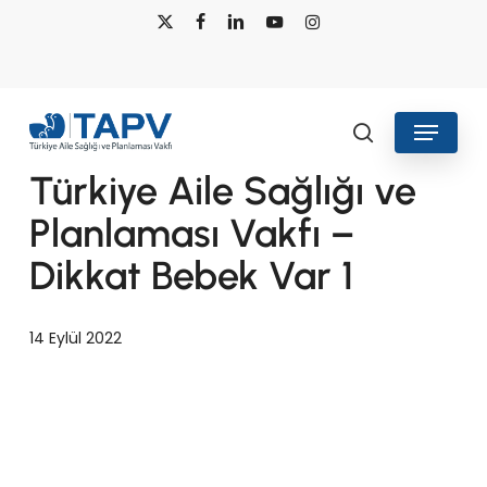
Skip
x-
facebook
linkedin
youtube
instagram
to
twitter
main
content
Menu
search
Türkiye Aile Sağlığı ve
Planlaması Vakfı –
Dikkat Bebek Var 1
14 Eylül 2022