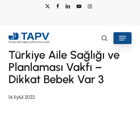
Skip
x-
facebook
linkedin
youtube
instagram
to
twitter
main
content
Menu
search
Türkiye Aile Sağlığı ve
Planlaması Vakfı –
Dikkat Bebek Var 3
14 Eylül 2022