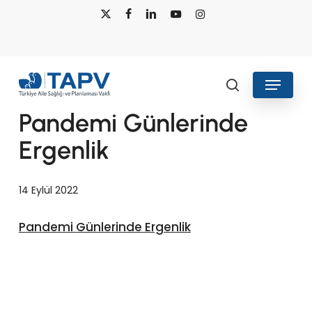
Skip
x-
facebook
linkedin
youtube
instagram
to
twitter
main
content
Menu
Kitap ve Kitapçıklar
search
Pandemi Günlerinde
Ergenlik
14 Eylül 2022
Pandemi Günlerinde Ergenlik