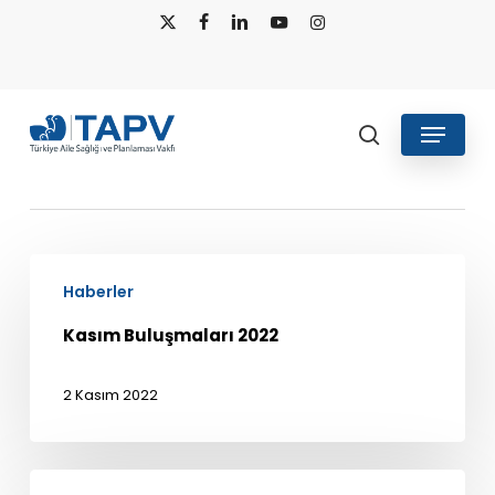
Skip
x-
facebook
linkedin
youtube
instagram
to
twitter
main
content
Menu
Kasım Buluşmaları
search
Kasım
Haberler
Buluşmaları
2022
Kasım Buluşmaları 2022
2 Kasım 2022
Kasım